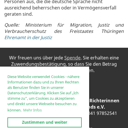
Personen aus, die die deutsche Sprache nicht
ausreichend beherrschen oder in Vermögensverfall
geraten sind.
Quelle: Ministerium für Migration, Justiz und
Verbraucherschutz des Freistaates Thüringen
Ehrenamt in der Justiz
Wir freuen uns über jede
Spende
. Sie erhalten eine
Zuwendungsbestätigung, so dass Sie den Betrag
steuerlich absetzen
können.
Diese Website verwendet Cookies - nähere
Informationen dazu und zu Ihren Rechten
als Benutzer finden Sie in unserer
Datenschutzerklärung. Klicken Sie auf „Ich
stimme zu“, um Cookies zu akzeptieren
© Vereinigung der Ehrenamtlichen Richterinnen
und direkt unsere Webseite besuchen zu
und Richter Mitteldeutschlands e.V.
können.
Mehr Infos
E-Mail
vorstand@verm.email
• Tel. 0341 97852541
Zustimmen und weiter