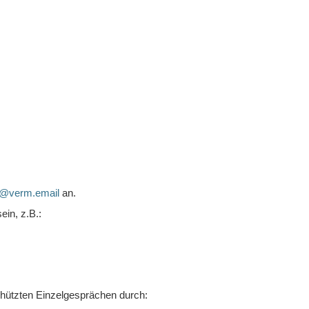
g@verm.email
an.
in, z.B.:
schützten Einzelgesprächen durch: