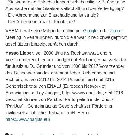
- Sie wurden an Entscheidungen nicht beteiligt, z.B. über eine
Absprache mit der Staatsanwaltschaft und der Verteidigung?
- Die Abrechnung zur Entschädigung ist strittig?
- Der Arbeitgeber macht Probleme?
VERM berät seine Mitglieder online per
Google
- oder
Zoom
-
Meeting in vertraulichen, durch die anwaltliche Schweigepflicht
geschützten Einzelgesprächen durch:
Hasso Lieber
, seit 2000 tätig als Rechtsanwalt, ehem.
Vorsitzender Richter am Landgericht Bochum, Staatssekretär
für Justiz a. D., Gründer und von 1996 bis 2017 Vorsitzender
des Bundesverbandes ehrenamtlicher Richterinnen und
Richter e.V., von 2012 bis 2014 Präsident und seit 2015
Generalsekretär von ENALJ (European Network of
Associations of Lay Judges, https://www.enalj.de), seit 2016
Geschäftsführer von PariJus (Partizipation in der Justiz
(PariJus) - Gemeinnützige Gesellschaft zur Förderung
zivilgesellschaftlicher Teilhabe mbH, Berlin,
https://www.parijus.eu
)